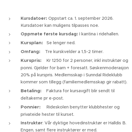
Kursdatoer:
Oppstart ca. 1. september 2026.
Kursdatoer kan muligens tilpasses noe.
Oppmøte første kursdag:
I kantina i ridehallen.
Kursplan:
Se lenger ned.
Omfang:
Tre kurskvelder a 1,5-2 timer.
Kurspris:
Kr 1250 for 2 personer, inkl instruktør og
ponni. Gjelder for barn + foresatt. Søskenmoderasjon
20% på kurspris. Medlemsskap i Sunndal Rideklubb
kommer som tillegg (familiemedlemsskap gir rabatt).
Betaling:
Faktura for kursavgift blir sendt til
deltakerne pr e-post.
Ponnier:
Rideskolen benytter klubbhester og
privateide hester til kurset.
Instruktør
: Vår dyktige hovedinstruktør er Halldis B.
Engen, samt flere instruktører er med.