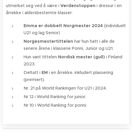
utmerket seg ved å være i
Verdenstoppen
i dressur i en
årrekke i aldersbestemte klasser:
Emma er dobbelt Norg
mester 2024
(individuelt
U21 og lag Senior)
Norgesmestertittelen
har hun hatt i alle de
senere årene i klassene Ponni, Junior og U21.
Hun vant tittelen
Nordisk mester (gull)
i Finland
2023.
Deltatt i
EM
i en årrekke, inkludert plassering
(premiert).
Nr. 21 på World Rankingen for U21 i 2024.
Nr 12 i World Ranking for junior.
Nr 10 i World Ranking for ponni.