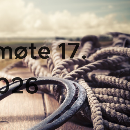
smøte 17.
026